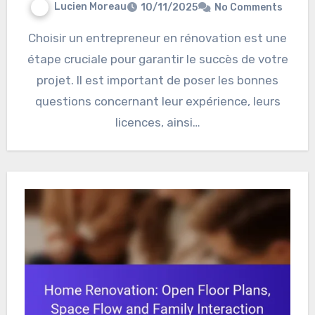
Lucien Moreau
10/11/2025
No Comments
Choisir un entrepreneur en rénovation est une
étape cruciale pour garantir le succès de votre
projet. Il est important de poser les bonnes
questions concernant leur expérience, leurs
licences, ainsi…