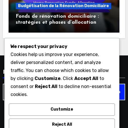
Budgétisation de la Rénovation Domiciliaire
Fonds de rénovation domiciliaire :
stratégies et phases d’allocation
We respect your privacy
Cookies help us improve your experience,
deliver personalized content, and analyze
traffic. You can choose which cookies to allow
Recherche
by clicking
Customize
. Click
Accept All
to
consent or
Reject All
to decline non-essential
Search
cookies.
for:
Customize
williamperes.com
Reject All