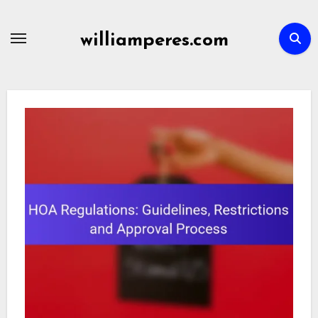
Skip
to
williamperes.com
content