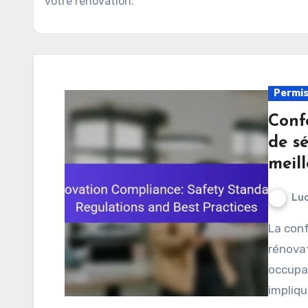
votre rénovation.
Permis
Conf
de sé
meill
Luc
La conformité aux normes de sécurité lors de la
rénovat
occupan
impliqu