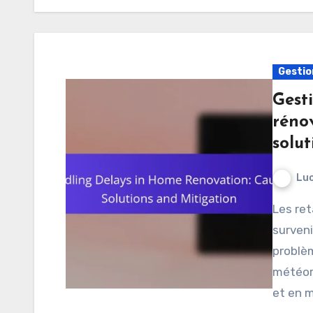
Gestio
Gest
rénov
solut
Luc
Les retards dans les rénovations domiciliaires peuvent
surveni
problè
météoro
et en 