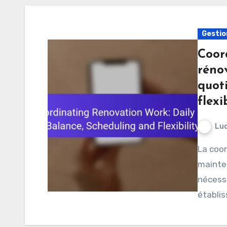
Gestio
Coor
rénov
quoti
flexi
Luc
La coordination des travaux de rénovation tout en
mainten
nécessi
établis