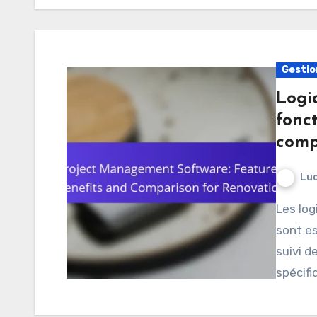
Gestio
Logic
fonct
comp
Luc
Les logiciels de gestion de projet pour la rénovation
sont es
suivi d
spécifi