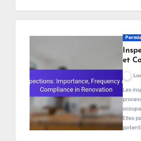
Permis
Insp
et C
Luc
Les inspections jouent un rôle crucial dans le
process
occupan
Elles p
potent