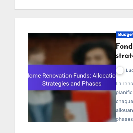
Budgét
Fonds
strat
Luc
La rénovation d’une maison nécessite une
planifi
chaque 
allouan
phase