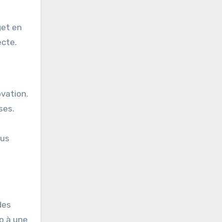
get en
ecte.
ovation.
ses.
ous
des
ro à une