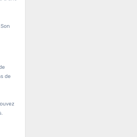
 Son
 de
ns de
pouvez
s.