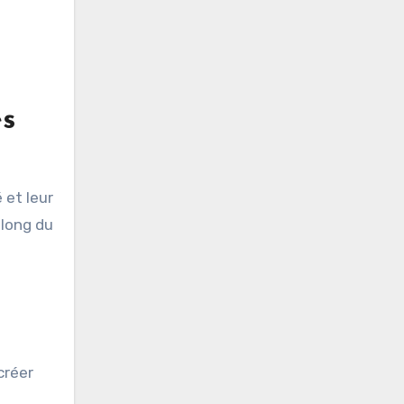
es
 et leur
 long du
créer