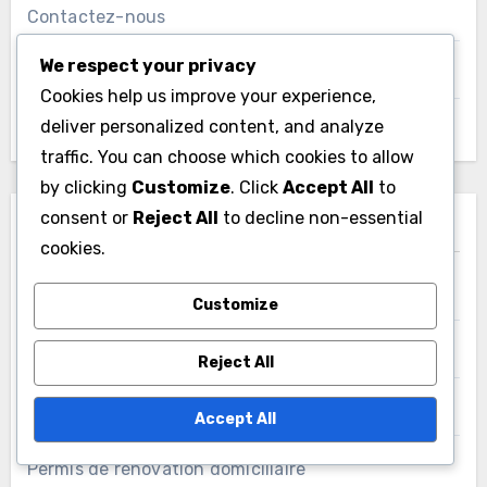
Contactez-nous
We respect your privacy
Archives du blog
Cookies help us improve your experience,
deliver personalized content, and analyze
Notre Histoire
traffic. You can choose which cookies to allow
by clicking
Customize
. Click
Accept All
to
consent or
Reject All
to decline non-essential
Catégories
cookies.
Budgétisation de la Rénovation Domiciliaire
Customize
Entrepreneurs en Rénovation de Maisons
Reject All
Matériaux de Rénovation de Maison
Accept All
Permis de rénovation domiciliaire