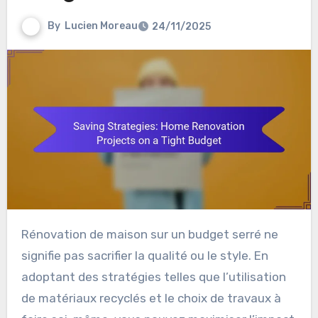
By
Lucien Moreau
24/11/2025
Rénovation de maison sur un budget serré ne
signifie pas sacrifier la qualité ou le style. En
adoptant des stratégies telles que l’utilisation
de matériaux recyclés et le choix de travaux à