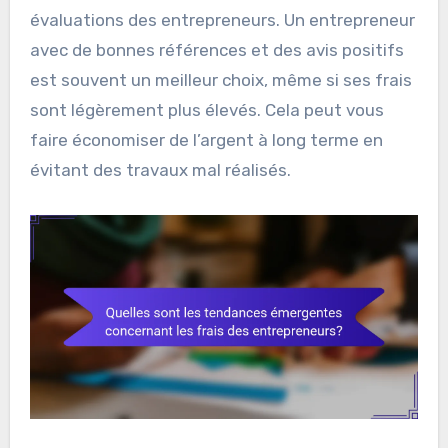
sur la qualité du travail, le respect des délais et
la communication. Cela peut vous donner une
idée claire de ce à quoi vous attendre.
En outre, consultez les avis en ligne et les
plateformes spécialisées pour voir les
évaluations des entrepreneurs. Un entrepreneur
avec de bonnes références et des avis positifs
est souvent un meilleur choix, même si ses frais
sont légèrement plus élevés. Cela peut vous
faire économiser de l’argent à long terme en
évitant des travaux mal réalisés.