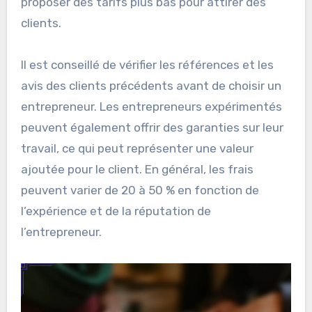
entrepreneur chevronné avec un bon historique
de projets réussis peut justifier des tarifs plus
élevés en raison de son expertise et de sa
capacité à gérer des défis imprévus. En
revanche, un entrepreneur débutant peut
proposer des tarifs plus bas pour attirer des
clients.
Il est conseillé de vérifier les références et les
avis des clients précédents avant de choisir un
entrepreneur. Les entrepreneurs expérimentés
peuvent également offrir des garanties sur leur
travail, ce qui peut représenter une valeur
ajoutée pour le client. En général, les frais
peuvent varier de 20 à 50 % en fonction de