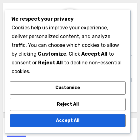
références et
Stratégies de
fiabilité
Négociation et
We respect your privacy
Meilleures Approches
Cookies help us improve your experience,
deliver personalized content, and analyze
traffic. You can choose which cookies to allow
by clicking
Customize
. Click
Accept All
to
consent or
Reject All
to decline non-essential
cookies.
Customize
By
Lucien Moreau
Reject All
Lucien Moreau est un expert en génération de leads,
passionné par la création de sites web qui
Accept All
transforment les visiteurs en clients. Avec plus de
dix ans d'expérience dans le marketing numérique, il