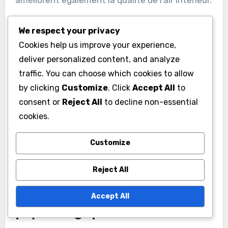
améliorent également la qualité de l’air intérieur.
Utiliser des couleurs
We respect your privacy
Cookies help us improve your experience,
inspirées de la nature
deliver personalized content, and analyze
Les couleurs inspirées de la nature, comme les
traffic. You can choose which cookies to allow
verts, les bruns et les bleus doux, peuvent créer
by clicking
Customize
. Click
Accept All
to
une atmosphère apaisante et harmonieuse. Ces
consent or
Reject All
to decline non-essential
cookies.
teintes évoquent des paysages naturels et
favorisent un sentiment de bien-être. Pensez à
Customize
intégrer des nuances terreuses pour un effet
chaleureux et accueillant.
Reject All
Évaluer l’impact
Accept All
psychologique des couleurs