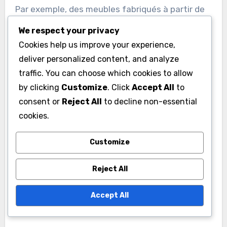
Par exemple, des meubles fabriqués à partir de
palettes en bois ou des luminaires conçus à
We respect your privacy
partir de bouteilles en verre recyclées sont des
Cookies help us improve your experience,
choix populaires. Ces créations non seulement
deliver personalized content, and analyze
embellissent les espaces, mais encouragent
traffic. You can choose which cookies to allow
également une approche éthique de la
by clicking
Customize
. Click
Accept All
to
consommation.
consent or
Reject All
to decline non-essential
cookies.
Lorsque vous envisagez d’utiliser des matériaux
Customize
récupérés dans vos projets, il est essentiel de
vérifier leur provenance et leur traitement.
Reject All
Assurez-vous qu’ils respectent les normes de
sécurité et de durabilité pour garantir la qualité
Accept All
et la longévité de vos réalisations.