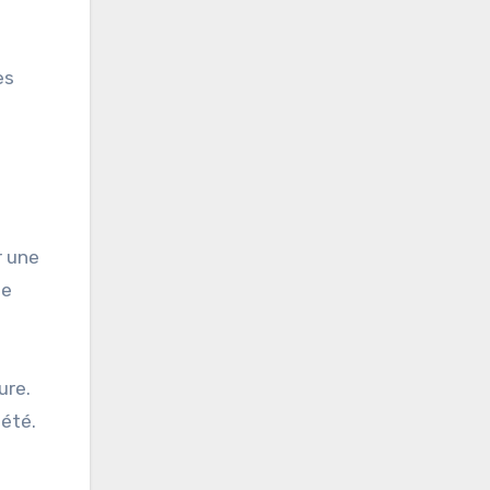
es
r une
de
ure.
iété.