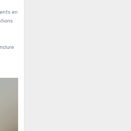
ments en
ations
inclure